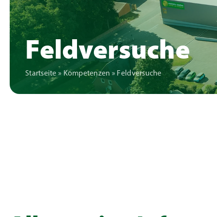
Feldversuche
Startseite
»
Kompetenzen
»
Feldversuche