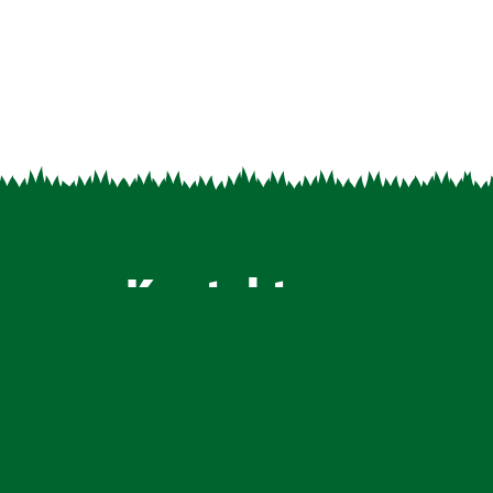
Kontakt
Dorfstraße 10
wir
27243 Dünsen
Telefon (0 42 44) 92 64 -0
E-Mail: info@meiners-saaten.de