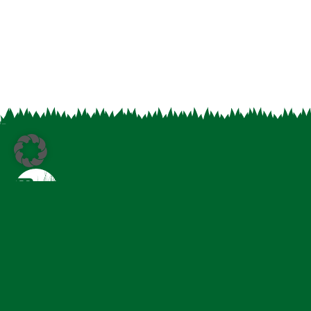
Ob Grünland, Zwischenfrucht oder Spezialmischung – 
entwickeln Saatgut, das in der Praxis überzeugt.